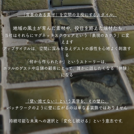
「背景のある素材」を空間の主役にするスタイル
。
地域の風土が育んだ素材や、役目を終えた端材たち
当社はそれらにマグネットスクウェアという「表現のカケラ」に変
えます
アップサイクルは、空間に深みを与えゲストの感性を心地よく刺激す
る
「何から作られたか」というストーリーは、
ホテルのゲストや店舗の顧客にとって、誰かに話したくなる「体験」
になる
「使い捨てない」という美学を、その壁に。
パッチワークのように壁に広がるのは単なる装飾ではありません
持続可能な未来への選択と「変化し続ける」という意志です。