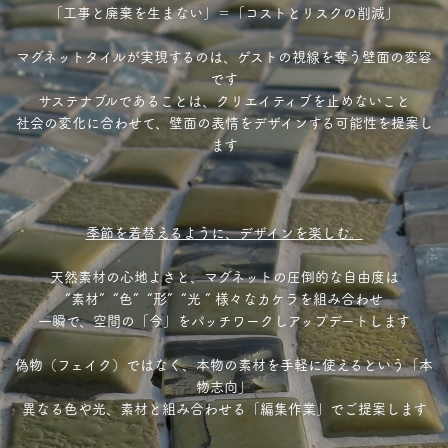
「工事と廃棄を生まない」＝「コストとリスクの削減」
マグネットタイルが実現するのは、ゲストの視線を奪う壁面の変容
です
サステナブルであることは、クリエイティブを止めないこと
社会の変化に合わせて、壁面の表情をデザインする可能性を提案し
ます
季節を着替えるように、デザインを楽しむ。
天然素材の心地よさと、マグネットの圧倒的な自由度は
“素材” “色” “形” “光 ” 様々なカケラを組み合わせ
一瞬で、空間の「今」をパッチワークしアップデートします
偽物（フェイク）ではなく、本物の素材を手軽に使えるという「本
物志向」
異なる色や光、素材と組み合わせる「編集作業」でご提案します