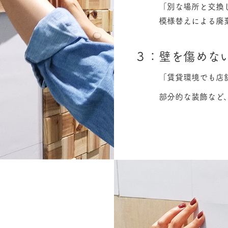
「別な場所と交換
模様替えによる廃棄や
３：壁を傷めな
「賃貸環境でも店
部分的な装飾など、環