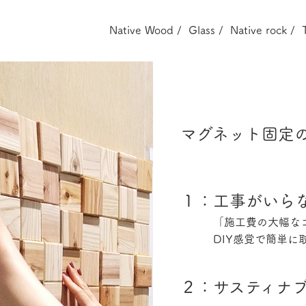
Native Wood /
Glass /
Native rock /
マグネット固定
１：工事がいら
「施工費の大幅なコ
DIY感覚で簡単に
２：サスティナブ